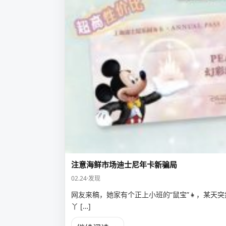
注意海鲜市场迪士尼年卡新骗局
02.24
·
发现
网友来稿，她家有个正上小班的“鼠宝”👧，某天
丫 […]