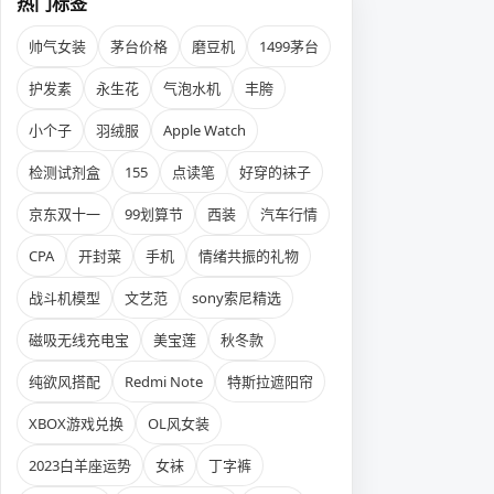
热门标签
帅气女装
茅台价格
磨豆机
1499茅台
护发素
永生花
气泡水机
丰胯
小个子
羽绒服
Apple Watch
检测试剂盒
155
点读笔
好穿的袜子
京东双十一
99划算节
西装
汽车行情
CPA
开封菜
手机
情绪共振的礼物
战斗机模型
文艺范
sony索尼精选
磁吸无线充电宝
美宝莲
秋冬款
纯欲风搭配
Redmi Note
特斯拉遮阳帘
XBOX游戏兑换
OL风女装
2023白羊座运势
女袜
丁字裤