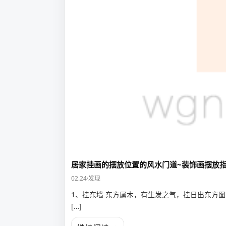
居家挂画的摆放位置的风水门道~装饰画摆放
02.24
·
发现
1、挂东墙 东方属木，有生发之气，挂日出东方图
[…]