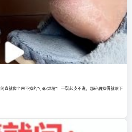
简直就像个甩不掉的“小麻烦精”！干裂起皮不说，那碎屑掉得就跟下