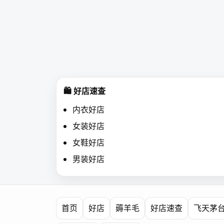
🛍️ 好店速查
内衣好店
女装好店
女鞋好店
男装好店
首页
好店
薅羊毛
好店速查
飞天茅