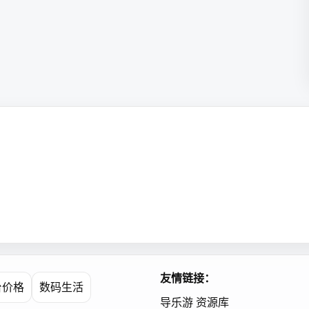
友情链接：
台价格
数码生活
导乐游
资源库