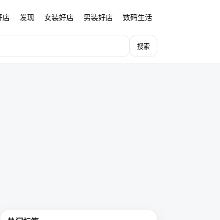
好店
发现
女装好店
男装好店
数码生活
搜索