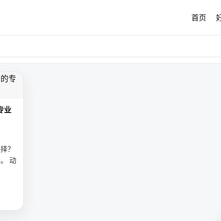
首页
专业
选择？
。 动