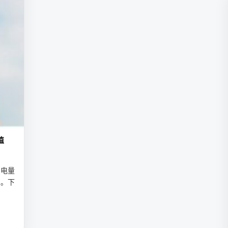
值
为电量
的。下