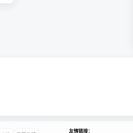
友情链接：