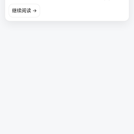
继续阅读 →