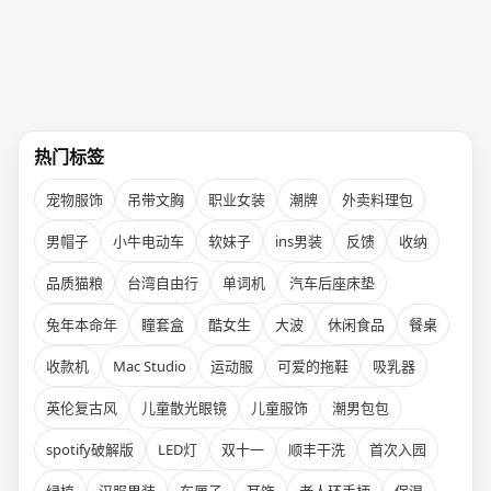
热门标签
宠物服饰
吊带文胸
职业女装
潮牌
外卖料理包
男帽子
小牛电动车
软妹子
ins男装
反馈
收纳
品质猫粮
台湾自由行
单词机
汽车后座床垫
兔年本命年
瞳套盒
酷女生
大波
休闲食品
餐桌
收款机
Mac Studio
运动服
可爱的拖鞋
吸乳器
英伦复古风
儿童散光眼镜
儿童服饰
潮男包包
spotify破解版
LED灯
双十一
顺丰干洗
首次入园
绿植
汉服男装
车厘子
耳饰
老人环手柄
保湿