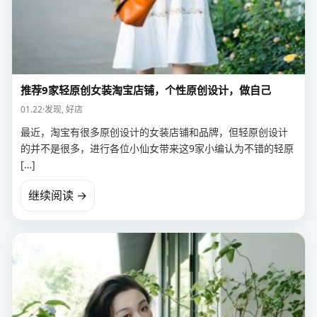
推荐9家轻原创女装淘宝店铺，个性原创设计，做自己
01.22
·
发现
,
好店
最近，淘宝有很多原创设计的女装店铺和品牌，但轻原创设计
的并不是很多，进行各位小仙女带来这9家小编认为不错的轻原
[…]
继续阅读 →