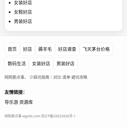
女装好店
女鞋好店
男装好店
首页
好店
薅羊毛
好店速查
飞天茅台价格
数码生活
女装好店
男装好店
网购那点事， 少踩坑指南｜对比·清单·避坑攻略
友情链接：
导乐游
资源库
网购那点事
·
wgnds.com
·
苏ICP备20023926号-1