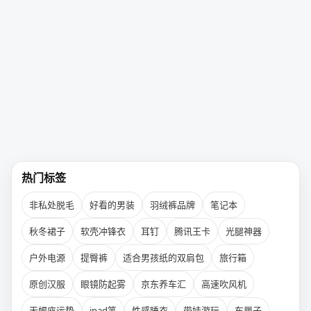
热门标签
非私处脱毛
好看的男装
羽绒裤品牌
笔记本
秋冬裙子
软壳冲锋衣
耳钉
腾讯王卡
光腿神器
户外电源
提臀裤
适合男孩纸的双肩包
旅行箱
原创汉服
眼镜防起雾
京东养车汇
高速吹风机
天蝎座运势
ipad笔
性感睡衣
带娃游玩
车厘子