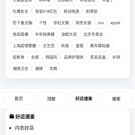
吐槽女主
淘宝618红包
移动电源
刺青贴
防下垂文胸
个性
孕妇文胸
知性女装
xss
apple
电视直播
半年抛美瞳
油腻大叔
北京冬奥会
上海疫情警醒
文艺范
秋装
墨镜
赛车模拟器
轻断食
女裤
韩国风
品牌护理床
若态盲盒
补锌
潮牌卫衣
潮牌
丰胯
首页
好店速查
顶部
搜索
🛍️ 好店速查
内衣好店