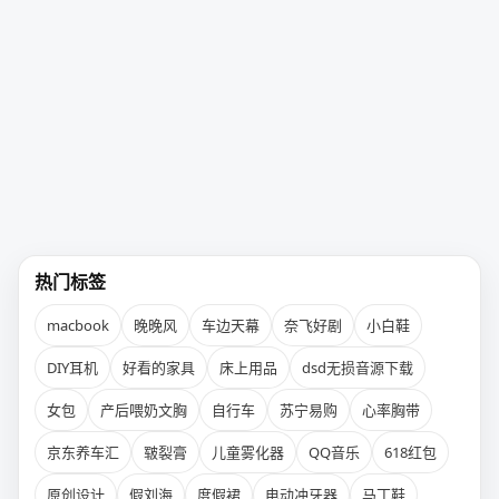
热门标签
macbook
晚晚风
车边天幕
奈飞好剧
小白鞋
DIY耳机
好看的家具
床上用品
dsd无损音源下载
女包
产后喂奶文胸
自行车
苏宁易购
心率胸带
京东养车汇
皲裂膏
儿童雾化器
QQ音乐
618红包
原创设计
假刘海
度假裙
电动冲牙器
马丁鞋