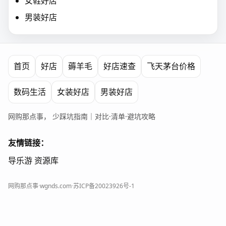
女鞋好店
男装好店
首页
好店
薅羊毛
好店速查
飞天茅台价格
数码生活
女装好店
男装好店
网购那点事， 少踩坑指南｜对比·清单·避坑攻略
友情链接：
导乐游
资源库
网购那点事
·
wgnds.com
·
苏ICP备20023926号-1