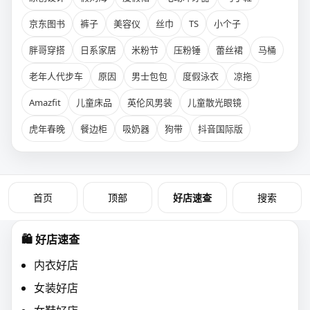
京东图书
裤子
美容仪
丝巾
TS
小个子
胖哥穿搭
日系家居
米粉节
压粉锤
蕾丝裙
马桶
老年人代步车
原因
男士包包
度假泳衣
凉拖
Amazfit
儿童床品
英伦风男装
儿童散光眼镜
虎年春晚
餐边柜
吸奶器
狗带
抖音国际版
首页
好店速查
顶部
搜索
🛍️ 好店速查
内衣好店
女装好店