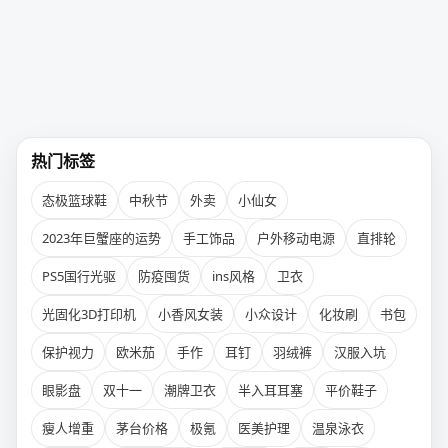
热门标签
态极篮球鞋
中秋节
外卖
小仙女
2023年巨蟹座的运势
手工饰品
户外移动电源
直排轮
PS5国行光驱
防疫囤货
ins风格
卫衣
光固化3D打印机
小香风女装
小众设计
化妆刷
书包
保护视力
欧米茄
手作
耳钉
羽绒裤
汉服入坑
眼影盘
双十一
潮牌卫衣
半入耳耳塞
平价鞋子
瘦人增重
茅台价格
极氪
医美护理
温泉泳衣