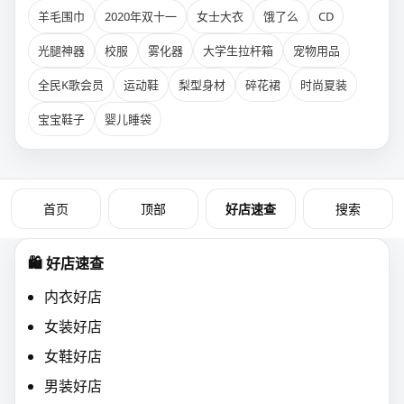
羊毛围巾
2020年双十一
女士大衣
饿了么
CD
光腿神器
校服
雾化器
大学生拉杆箱
宠物用品
全民K歌会员
运动鞋
梨型身材
碎花裙
时尚夏装
宝宝鞋子
婴儿睡袋
首页
好店速查
顶部
搜索
🛍️ 好店速查
内衣好店
女装好店
女鞋好店
男装好店