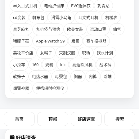
半入耳式耳机
电动护理床
PVC连体衣
刺青贴
cd变装
帆布包
滑雪小乌龟
耳夹式耳机
机械表
黑芝麻丸
九价疫苗预约
欧美女装
运动口罩
仙气
猪腰子鞋
Apple Watch S9
版画
赛车模拟器
美妆平价店
女帽子
宋制汉服
职场
饮水计划
小拉车
160
奶粉
kfc
高速吹风机
战术裤
软妹子
电热水器
母婴包
胸器
内裤
除螨
翘臀神器
便携辐射检测仪
首页
好店速查
顶部
搜索
🛍️ 好店速查