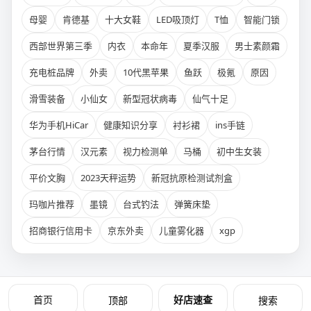
母婴
肯德基
十大女鞋
LED吸顶灯
T恤
智能门锁
西部世界第三季
内衣
本命年
夏季汉服
男士素颜霜
充电桩品牌
外卖
10代黑苹果
鱼跃
极氪
原因
滑雪装备
小仙女
新型冠状病毒
仙气十足
华为手机HiCar
健康知识分享
衬衫裙
ins手链
茅台行情
汉元素
视力检测单
马桶
初中生女装
平价文胸
2023天秤运势
新冠抗原检测试剂盒
玛咖片推荐
墨镜
台式钓法
弹簧床垫
招商银行信用卡
京东外卖
儿童雾化器
xgp
首页
好店速查
顶部
搜索