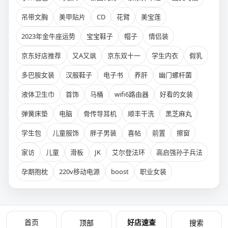
吊带文胸
美甲贴片
CD
花臂
美宝莲
2023年金牛座运势
宝宝鞋子
帽子
情侣装
京东好店推荐
又A又飒
京东双十一
学生内衣
假乳
多巴胺女装
汉服鞋子
电子书
养肝
幽门螺杆菌
液体卫生巾
首饰
马桶
wifi6路由器
好看的女装
弹簧床垫
电脑
骨传导耳机
顺丰干洗
黑芝麻丸
学生包
儿童服饰
胖子男装
喜帖
前置
擦窗
家访
儿童
滑板
JK
艾尔登法环
高启强孙子兵法
孕期抱枕
220v移动电源
boost
职业女装
首页
好店速查
顶部
搜索