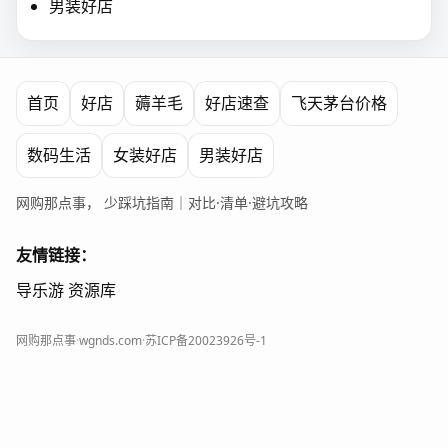
男装好店
首页
好店
薅羊毛
好店速查
飞天茅台价格
数码生活
女装好店
男装好店
网购那点事， 少踩坑指南｜对比·清单·避坑攻略
友情链接：
导乐游
资源库
网购那点事
·
wgnds.com
·
苏ICP备20023926号-1