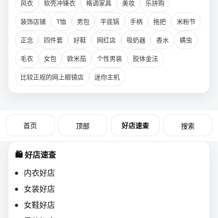
风衣
软壳冲锋衣
格调家具
美妆
乐拼购
装饰店铺
T恤
男包
平底锅
手柄
拖把
米粉节
正念
四件套
好鞋
网红店
吸奶器
香水
螨虫
毛衣
女包
欧米茄
个性男装
胶体金法
比较正规的网上眼镜店
迷你主机
首页
好店速查
顶部
搜索
🛍️ 好店速查
内衣好店
女装好店
女鞋好店