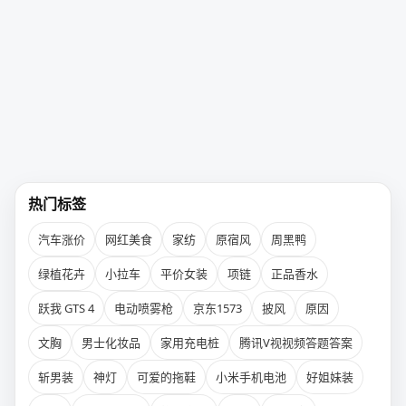
热门标签
汽车涨价
网红美食
家纺
原宿风
周黑鸭
绿植花卉
小拉车
平价女装
项链
正品香水
跃我 GTS 4
电动喷雾枪
京东1573
披风
原因
文胸
男士化妆品
家用充电桩
腾讯V视视频答题答案
斩男装
神灯
可爱的拖鞋
小米手机电池
好姐妹装