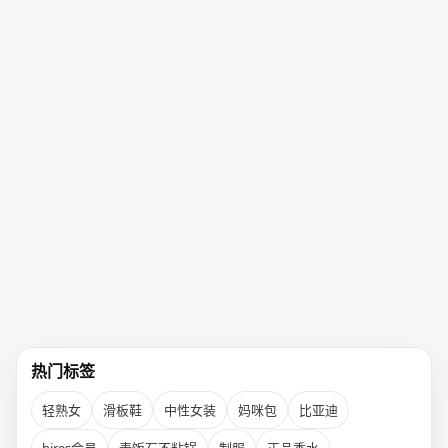
热门标签
轻熟女
滑板鞋
中性女装
妈咪包
比亚迪
hires会员
麦饭石不粘锅
制服
正品香水