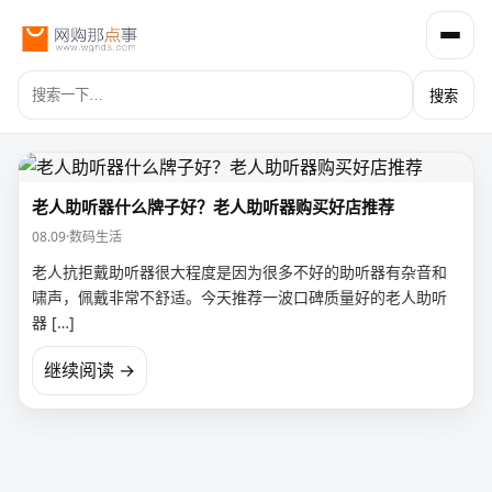
搜索
老人助听器什么牌子好？老人助听器购买好店推荐
08.09
·
数码生活
老人抗拒戴助听器很大程度是因为很多不好的助听器有杂音和
啸声，佩戴非常不舒适。今天推荐一波口碑质量好的老人助听
器 […]
继续阅读 →