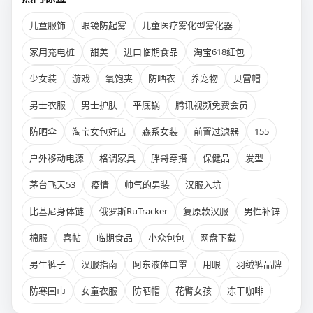
儿童服饰
眼镜防起雾
儿童医疗雾化型雾化器
家用充电桩
甜美
进口临期食品
淘宝618红包
少女装
游戏
氧饱夹
防晒衣
养宠物
贝雷帽
男士衣服
男士护肤
平底锅
腾讯视频免费会员
防晒伞
淘宝女包好店
森系女装
前置过滤器
155
户外移动电源
格调家具
胖哥穿搭
保健品
发型
茅台飞天53
疫情
帅气的男装
汉服入坑
比基尼身体链
俄罗斯RuTracker
复原款汉服
男性补锌
棉服
喜帖
临期食品
小众包包
网盘下载
男生裤子
汉服指南
阿东液体口罩
用眼
羽绒裤品牌
防寒围巾
女童衣服
防晒帽
花臂女孩
冻干咖啡