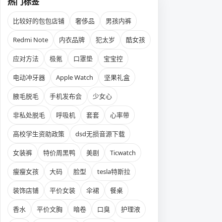
热门标签
比较好的包包店铺
奢侈品
男孩内裤
Redmi Note
内衣品牌
犯太岁
酷女孩
应对方法
极氪
口罩垫
宝宝控
电动冲牙器
Apple Watch
坚果礼盒
腋毛脱毛
手机发布会
少女心
非私处脱毛
呼吸机
套套
心率带
高校学生资助政策
dsd无损音源下载
女装裤
特价周黑鸭
美剧
Ticwatch
瘦瘦女孩
大码
脸型
tesla特斯拉
装饰店铺
平价女装
伞裙
餐桌
香水
平价文胸
暗卷
口臭
护理液