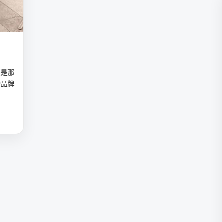
不是那
奢品牌