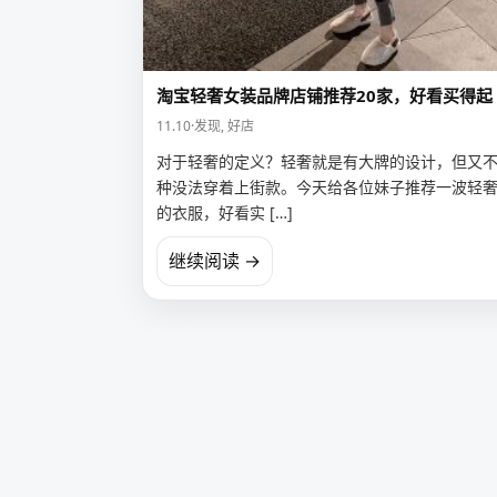
淘宝轻奢女装品牌店铺推荐20家，好看买得起
11.10
·
发现
,
好店
对于轻奢的定义？轻奢就是有大牌的设计，但又
种没法穿着上街款。今天给各位妹子推荐一波轻
的衣服，好看实 […]
继续阅读 →