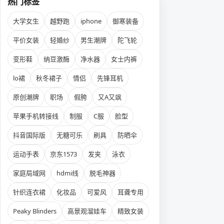
热门标签
大学女生
越野跑
iphone
御寒装备
平价女装
轻婚纱
男生潮牌
陀飞轮
变形鞋
纳豆激酶
净水器
女士内裤
lo裙
秋冬裙子
情侣
先锋耳机
原创潮牌
职场
假胯
又A又飒
苹果手机转接线
制服
C服
脸型
抖音国际版
无糖可乐
刷具
防晒伞
运动手表
京东1573
发夹
泳衣
家庭局域网
hdmi线
脱毛神器
针织连衣裙
化妆品
可爱风
耳聋专用
Peaky Blinders
高景观溜娃车
精致女装