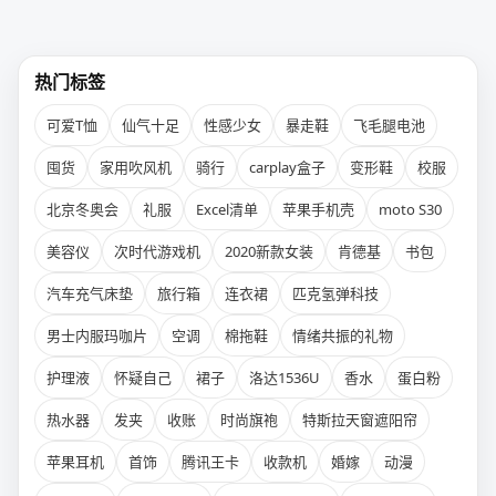
热门标签
可爱T恤
仙气十足
性感少女
暴走鞋
飞毛腿电池
囤货
家用吹风机
骑行
carplay盒子
变形鞋
校服
北京冬奥会
礼服
Excel清单
苹果手机壳
moto S30
美容仪
次时代游戏机
2020新款女装
肯德基
书包
汽车充气床垫
旅行箱
连衣裙
匹克氢弹科技
男士内服玛咖片
空调
棉拖鞋
情绪共振的礼物
护理液
怀疑自己
裙子
洛达1536U
香水
蛋白粉
热水器
发夹
收账
时尚旗袍
特斯拉天窗遮阳帘
苹果耳机
首饰
腾讯王卡
收款机
婚嫁
动漫