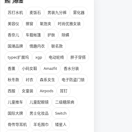
热门标签
苏打水机
麦饭石
男装九分裤
雾化器
美容仪
擦窗
氧饱夹
时尚优雅女装
香奈儿
车载帐篷
护肤
除螨
国潮品牌
情趣内衣
联名款
typec扩展坞
xgp
电动轮椅
胖子穿搭
香薰
小码女鞋
Amazfit
香水分装
秋冬款
衬衣
森系女生
电子防盗门锁
西服
女童装
Airpods
耳钉
儿童推车
儿童配眼镜
二级糖尿病
国际大牌
男士化妆品
Switch
骨传导耳机
羊毛围巾
矮星人