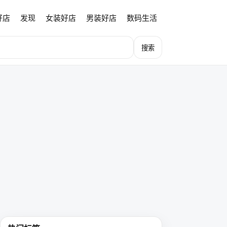
好店
发现
女装好店
男装好店
数码生活
搜索