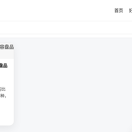
首页
盘品
的比
那种，