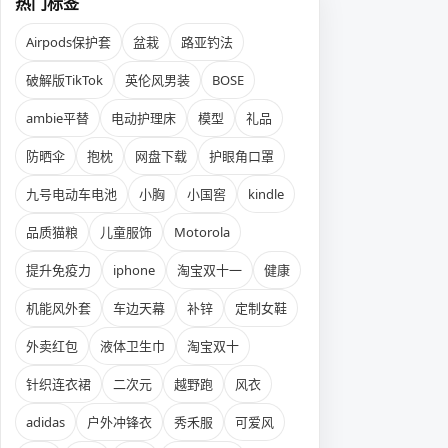
热门标签
Airpods保护套
盆栽
路亚钓法
破解版TikTok
英伦风男装
BOSE
ambie平替
电动护理床
模型
礼品
防晒伞
抱枕
网盘下载
护眼角口罩
九号电动车电池
小胸
小国窖
kindle
品质猫粮
儿童服饰
Motorola
提升免疫力
iphone
淘宝双十一
健康
机能风外套
车边天幕
补锌
定制女鞋
外卖红包
液体卫生巾
淘宝双十
针织连衣裙
二次元
越野跑
风衣
adidas
户外冲锋衣
秀禾服
可爱风