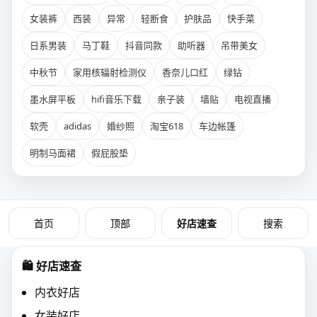
女装裤
西装
异常
轻断食
护肤品
快手菜
日系男装
马丁鞋
抖音同款
助听器
吊带美女
中秋节
家用核辐射检测仪
香奈儿口红
绿钻
墨水屏平板
hifi音乐下载
亲子装
墙贴
电视直播
软壳
adidas
婚纱照
淘宝618
车边帐篷
明制马面裙
假屁股垫
首页
好店速查
顶部
搜索
🛍️ 好店速查
内衣好店
女装好店